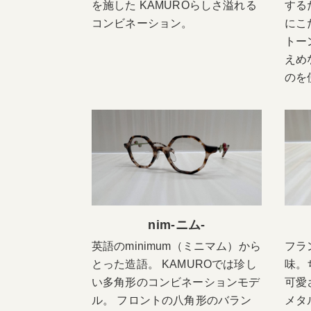
を施した KAMUROらしさ溢れる
する
コンビネーション。
にこ
トー
えめ
のを
nim-ニム-
英語のminimum（ミニマム）から
フラ
とった造語。 KAMUROでは珍し
味。
い多角形のコンビネーションモデ
可愛
ル。 フロントの八角形のバラン
メタ