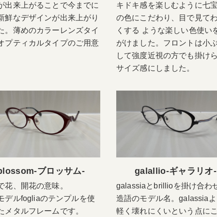
が出来上がることで今までに
キドキ感を楽しむように七
新鮮なデザインが出来上がり
の色にこだわり、目で見て
た。薄めのカラーレンズタイ
くする ような楽しい色使い
オプティカルタイプのご用意
がけました。フロントは小
。
して強度近視の方でも掛け
サイズ感にしました。
blossom-ブロッサム-
galallio-ギャラリオ-
で花、開花の意味。
galassiaとbrillioを掛け合
モデルfogliaのテンプルを使
造語のモデル名。galassia
たメタルフレームです。
軽く壊れにくいという点に