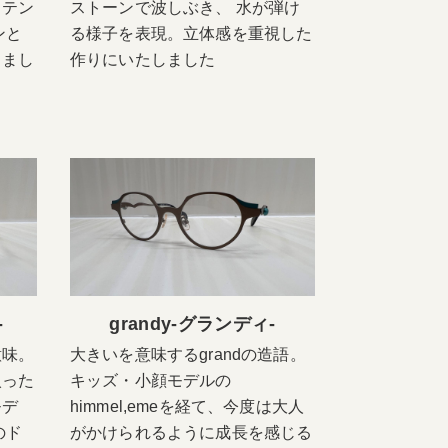
もテン
ストーンで波しぶき、 水が弾け
ンと
る様子を表現。立体感を重視した
りまし
作りにいたしました
-
grandy-グランディ-
意味。
大きいを意味するgrandの造語。
入った
キッズ・小顔モデルの
モデ
himmel,emeを経て、今度は大人
のド
がかけられるように成長を感じる