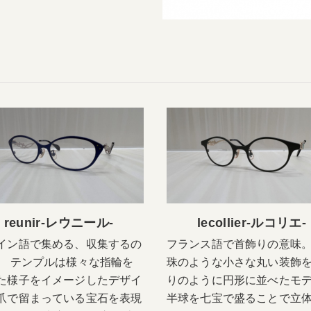
reunir-レウニール-
lecollier-ルコリエ-
イン語で集める、収集するの
フランス語で首飾りの意味。
。 テンプルは様々な指輪を
珠のような小さな丸い装飾
た様子をイメージしたデザイ
りのように円形に並べたモ
爪で留まっている宝石を表現
半球を七宝で盛ることで立