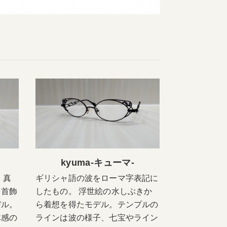
kyuma-キューマ-
 真
ギリシャ語の波をローマ字表記に
を首飾
したもの。 浮世絵の水しぶきか
デル。
ら着想を得たモデル。テンプルの
体感の
ラインは波の様子、七宝やライン