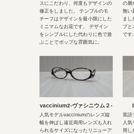
スにこだわり、何度もデザインの
の層
修正をしました。 テンプルのモ
無い
チーフはデザインを最小限にした
まし
ミニマムなお花です。 デザイン
プと
をシンプルにした代わりに色で遊
です
ぶことでポップな雰囲気に。
vaccinium2-ヴァシニウム２-
人気モデルvacciniumのレンズ縦
英語
幅を伸ばし遠近両用レンズも入れ
人気
られるサイズになったリニューア
用し