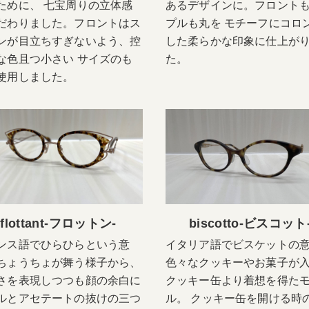
ために、 七宝周りの立体感
あるデザインに。フロント
だわりました。フロントはス
プルも丸を モチーフにコロ
ンが目立ちすぎないよう、控
した柔らかな印象に仕上が
な色且つ小さい サイズのも
た。
使用しました。
flottant-フロットン-
biscotto-ビスコット
ンス語でひらひらという意
イタリア語でビスケットの
ちょうちょが舞う様子から、
色々なクッキーやお菓子が
さを表現しつつも顔の余白に
クッキー缶より着想を得た
ルとアセテートの抜けの三つ
ル。 クッキー缶を開ける時