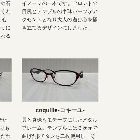
宝や石
イメージの一本です。フロントの
わくわ
目尻とテンプルの半球パーツがア
を心
クセントとなり大人の遊び心を掻
ぶりに
き立てるデザインにしました。
られる
coquille-コキーユ-
わせた
貝と真珠をモチーフにしたメタル
よりも
フレーム。テンプルには３次元で
こだわ
曲げたβチタンを二枚使用し、そ