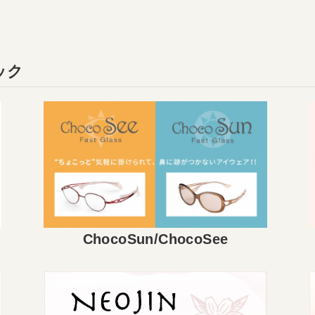
ック
ChocoSun/ChocoSee