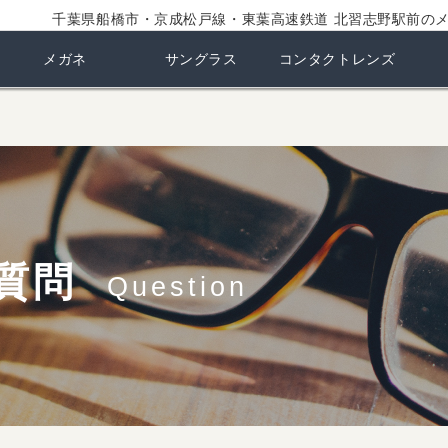
千葉県船橋市・京成松戸線・東葉高速鉄道 北習志野駅前の
メガネ
サングラス
コンタクトレンズ
質問
Question