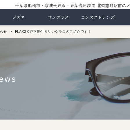
千葉県船橋市・京成松戸線・東葉高速鉄道 北習志野駅前の
メガネ
サングラス
コンタクトレンズ
らせ
FLAK2.0純正度付きサングラスのご紹介です！
ews