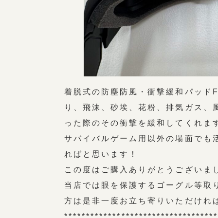
着脱式の防塵防風・衝撃緩和パッドFA
り、飛沫、砂埃、花粉、排気ガス、
った際のその衝撃を緩和してくれま
サバイバルゲーム用以外の場面でも
ればと思います！
この度はご購入ありがとうございま
当店では眼を保護するゴーグル等取
方は是非一度お立ち寄りいただけれ
**********************************