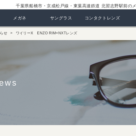
千葉県船橋市・京成松戸線・東葉高速鉄道 北習志野駅前の
メガネ
サングラス
コンタクトレンズ
らせ
ワイリーX ENZO RIM×NXTレンズ
ews