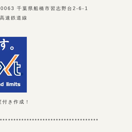
063 千葉県船橋市習志野台2-6-1
東葉高速鉄道線
度付き作成！
**************************************