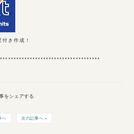
度付き作成！
**************************************
事をシェアする
事へ
次の記事へ